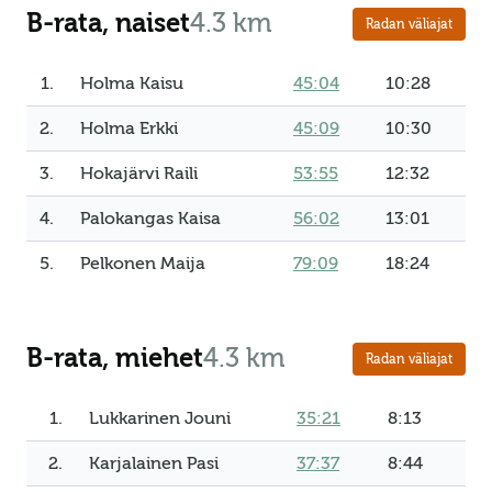
B-rata, naiset
4.3 km
Radan väliajat
1.
Holma Kaisu
45:04
10:28
2.
Holma Erkki
45:09
10:30
3.
Hokajärvi Raili
53:55
12:32
4.
Palokangas Kaisa
56:02
13:01
5.
Pelkonen Maija
79:09
18:24
B-rata, miehet
4.3 km
Radan väliajat
1.
Lukkarinen Jouni
35:21
8:13
2.
Karjalainen Pasi
37:37
8:44