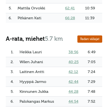
5.
Mattila Orvokki
62:41
10:59
6.
Pitkänen Kati
66:28
11:39
A-rata, miehet
5.7 km
Radan väliajat
1.
Heikka Lauri
38:56
6:49
2.
Wilen Juhani
40:25
7:05
3.
Laitinen Antti
42:12
7:24
4.
Hyyppä Jarmo
42:44
7:29
5.
Kinnunen Jukka
44:28
7:48
6.
Palokangas Markus
44:54
7:52