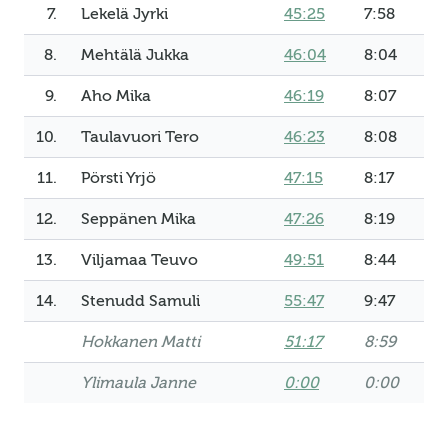
7.
Lekelä Jyrki
45:25
7:58
8.
Mehtälä Jukka
46:04
8:04
9.
Aho Mika
46:19
8:07
10.
Taulavuori Tero
46:23
8:08
11.
Pörsti Yrjö
47:15
8:17
12.
Seppänen Mika
47:26
8:19
13.
Viljamaa Teuvo
49:51
8:44
14.
Stenudd Samuli
55:47
9:47
Hokkanen Matti
51:17
8:59
Ylimaula Janne
0:00
0:00