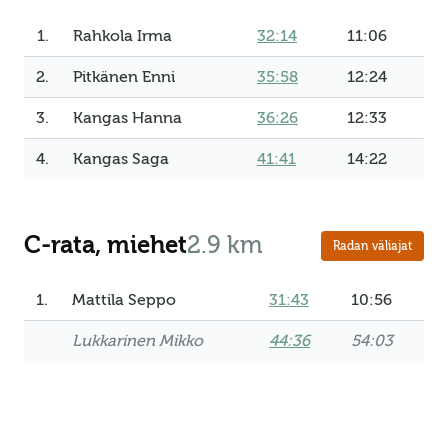
1.
Rahkola Irma
32:14
11:06
2.
Pitkänen Enni
35:58
12:24
3.
Kangas Hanna
36:26
12:33
4.
Kangas Saga
41:41
14:22
C-rata, miehet
2.9 km
Radan väliajat
1.
Mattila Seppo
31:43
10:56
Lukkarinen Mikko
44:36
54:03