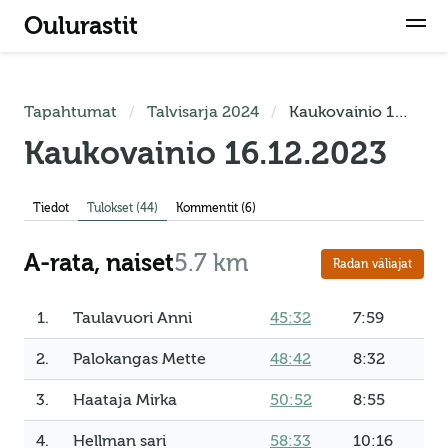
Oulurastit
Tapahtumat
Talvisarja 2024
Kaukovainio 16.12.2023
Kaukovainio 16.12.2023
Tiedot
Tulokset
(44)
Kommentit (6)
A-rata, naiset
5.7 km
Radan väliajat
1.
Taulavuori Anni
45:32
7:59
2.
Palokangas Mette
48:42
8:32
3.
Haataja Mirka
50:52
8:55
4.
Hellman sari
58:33
10:16