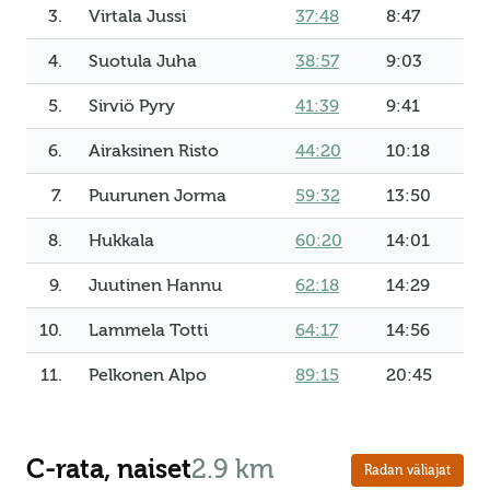
3.
Virtala Jussi
37:48
8:47
4.
Suotula Juha
38:57
9:03
5.
Sirviö Pyry
41:39
9:41
6.
Airaksinen Risto
44:20
10:18
7.
Puurunen Jorma
59:32
13:50
8.
Hukkala
60:20
14:01
9.
Juutinen Hannu
62:18
14:29
10.
Lammela Totti
64:17
14:56
11.
Pelkonen Alpo
89:15
20:45
C-rata, naiset
2.9 km
Radan väliajat