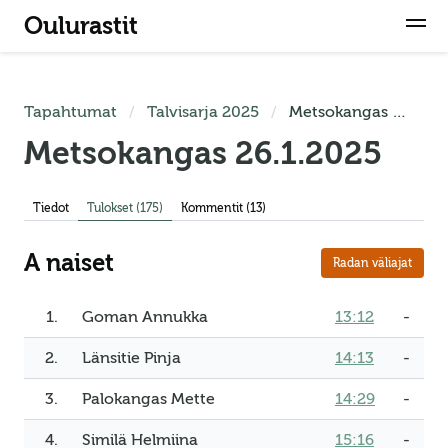
Oulurastit
Tapahtumat
Talvisarja 2025
Metsokangas 26.1.2025
Metsokangas 26.1.2025
Tiedot
Tulokset
(175)
Kommentit (13)
A naiset
Radan väliajat
1.
Goman Annukka
13:12
-
2.
Länsitie Pinja
14:13
-
3.
Palokangas Mette
14:29
-
4.
Similä Helmiina
15:16
-