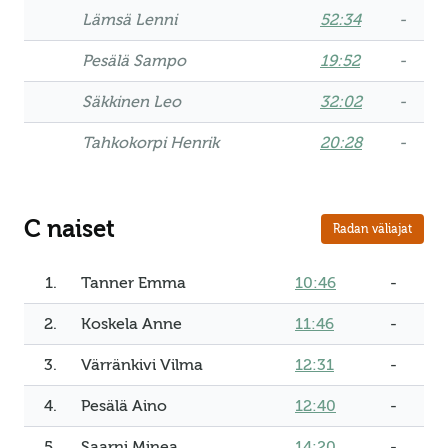
Lämsä Lenni
52:34
-
Pesälä Sampo
19:52
-
Säkkinen Leo
32:02
-
Tahkokorpi Henrik
20:28
-
C naiset
Radan väliajat
1.
Tanner Emma
10:46
-
2.
Koskela Anne
11:46
-
3.
Värränkivi Vilma
12:31
-
4.
Pesälä Aino
12:40
-
5.
Saarni Minea
14:20
-