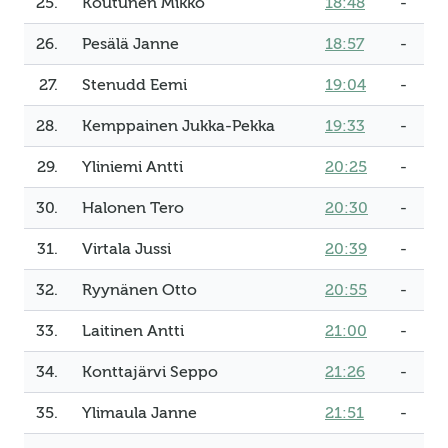
25.
Koutunen Mikko
18:48
-
26.
Pesälä Janne
18:57
-
27.
Stenudd Eemi
19:04
-
28.
Kemppainen Jukka-Pekka
19:33
-
29.
Yliniemi Antti
20:25
-
30.
Halonen Tero
20:30
-
31.
Virtala Jussi
20:39
-
32.
Ryynänen Otto
20:55
-
33.
Laitinen Antti
21:00
-
34.
Konttajärvi Seppo
21:26
-
35.
Ylimaula Janne
21:51
-