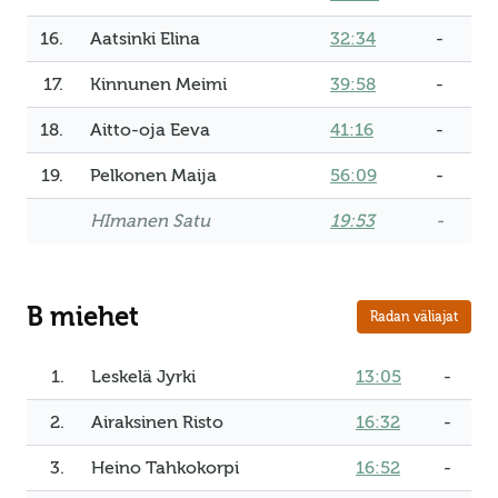
16.
Aatsinki Elina
32:34
-
17.
Kinnunen Meimi
39:58
-
18.
Aitto-oja Eeva
41:16
-
19.
Pelkonen Maija
56:09
-
HImanen Satu
19:53
-
B miehet
Radan väliajat
1.
Leskelä Jyrki
13:05
-
2.
Airaksinen Risto
16:32
-
3.
Heino Tahkokorpi
16:52
-