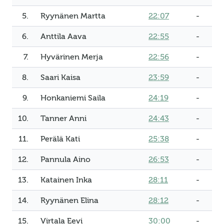
5.
Ryynänen Martta
22:07
-
6.
Anttila Aava
22:55
-
7.
Hyvärinen Merja
22:56
-
8.
Saari Kaisa
23:59
-
9.
Honkaniemi Saila
24:19
-
10.
Tanner Anni
24:43
-
11.
Perälä Kati
25:38
-
12.
Pannula Aino
26:53
-
13.
Katainen Inka
28:11
-
14.
Ryynänen Elina
28:12
-
15.
Virtala Eevi
30:00
-