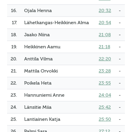
16.
Ojala Henna
20:32
-
17.
Lähetkangas-Heikkinen Alma
20:54
-
18.
Jaako Niina
21:08
-
19.
Heikkinen Aamu
21:18
-
20.
Anttila Vilma
22:20
-
21.
Mattila Orvokki
23:28
-
22.
Poikela Heta
23:55
-
23.
Hannuniemi Anne
24:04
-
24.
Länsitie Miia
25:42
-
25.
Lantiainen Katja
25:50
-
26.
Palmi Sara
27:12
-