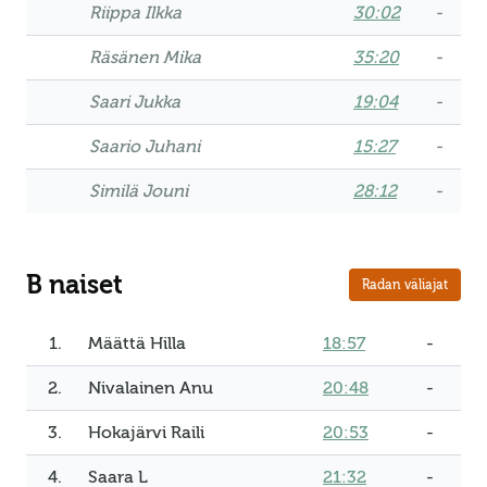
Riippa Ilkka
30:02
-
Räsänen Mika
35:20
-
Saari Jukka
19:04
-
Saario Juhani
15:27
-
Similä Jouni
28:12
-
B naiset
Radan väliajat
1.
Määttä Hilla
18:57
-
2.
Nivalainen Anu
20:48
-
3.
Hokajärvi Raili
20:53
-
4.
Saara L
21:32
-