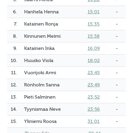
6.
Hanhela Henna
15:01
-
7.
Katainen Ronja
15:35
-
8.
Kinnunen Meimi
15:38
-
9.
Katainen Inka
16:09
-
10.
Huusko Viola
18:02
-
11.
Vuorijoki Armi
23:45
-
12.
Rönholm Sanna
23:49
-
13.
Pieti Salminen
23:52
-
14.
Tyynismaa Neve
23:56
-
15.
Yliniemi Roosa
31:01
-