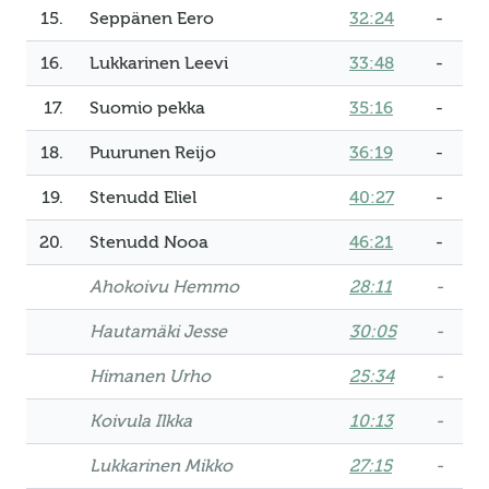
15.
Seppänen Eero
32:24
-
16.
Lukkarinen Leevi
33:48
-
17.
Suomio pekka
35:16
-
18.
Puurunen Reijo
36:19
-
19.
Stenudd Eliel
40:27
-
20.
Stenudd Nooa
46:21
-
Ahokoivu Hemmo
28:11
-
Hautamäki Jesse
30:05
-
Himanen Urho
25:34
-
Koivula Ilkka
10:13
-
Lukkarinen Mikko
27:15
-