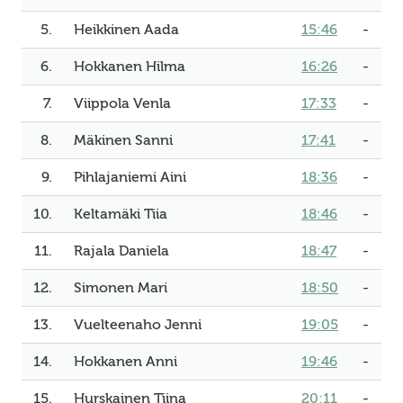
5.
Heikkinen Aada
15:46
-
6.
Hokkanen Hilma
16:26
-
7.
Viippola Venla
17:33
-
8.
Mäkinen Sanni
17:41
-
9.
Pihlajaniemi Aini
18:36
-
10.
Keltamäki Tiia
18:46
-
11.
Rajala Daniela
18:47
-
12.
Simonen Mari
18:50
-
13.
Vuelteenaho Jenni
19:05
-
14.
Hokkanen Anni
19:46
-
15.
Hurskainen Tiina
20:11
-