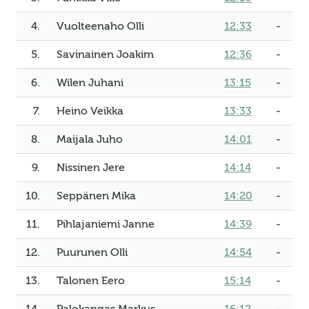
4.
Vuolteenaho Olli
12:33
-
5.
Savinainen Joakim
12:36
-
6.
Wilen Juhani
13:15
-
7.
Heino Veikka
13:33
-
8.
Maijala Juho
14:01
-
9.
Nissinen Jere
14:14
-
10.
Seppänen Mika
14:20
-
11.
Pihlajaniemi Janne
14:39
-
12.
Puurunen Olli
14:54
-
13.
Talonen Eero
15:14
-