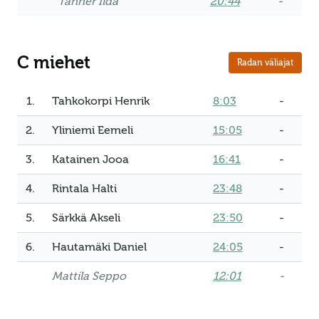
Tanner Iida
20:44
-
C miehet
Radan väliajat
1.
Tahkokorpi Henrik
8:03
-
2.
Yliniemi Eemeli
15:05
-
3.
Katainen Jooa
16:41
-
4.
Rintala Halti
23:48
-
5.
Särkkä Akseli
23:50
-
6.
Hautamäki Daniel
24:05
-
Mattila Seppo
12:01
-