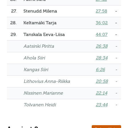
27.
Stenudd Milena
27:58
-
28.
Keltamäki Tarja
36:02
-
29.
Tanskala Eeva-Liisa
44:07
-
Aatsinki Piritta
26:38
-
Ahola Siiri
28:34
-
Kangas Siiri
6:26
-
Lithovius Anna-Riikka
20:58
-
Nissinen Marianne
22:14
-
Tolvanen Heidi
23:44
-