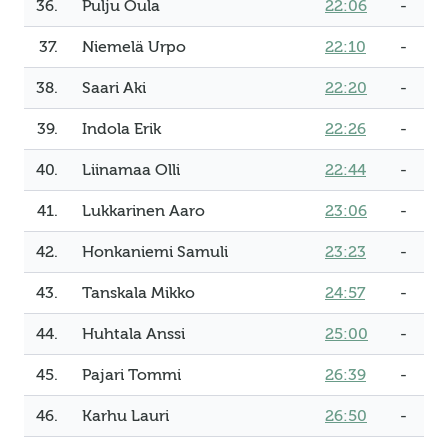
36.
Pulju Oula
22:06
-
37.
Niemelä Urpo
22:10
-
38.
Saari Aki
22:20
-
39.
Indola Erik
22:26
-
40.
Liinamaa Olli
22:44
-
41.
Lukkarinen Aaro
23:06
-
42.
Honkaniemi Samuli
23:23
-
43.
Tanskala Mikko
24:57
-
44.
Huhtala Anssi
25:00
-
45.
Pajari Tommi
26:39
-
46.
Karhu Lauri
26:50
-