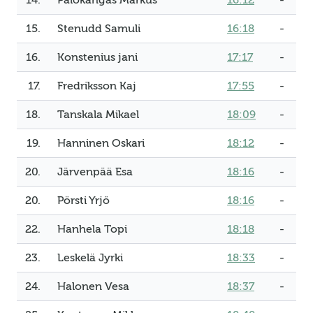
14.
Palokangas Markus
16:12
-
15.
Stenudd Samuli
16:18
-
16.
Konstenius jani
17:17
-
17.
Fredriksson Kaj
17:55
-
18.
Tanskala Mikael
18:09
-
19.
Hanninen Oskari
18:12
-
20.
Järvenpää Esa
18:16
-
20.
Pörsti Yrjö
18:16
-
22.
Hanhela Topi
18:18
-
23.
Leskelä Jyrki
18:33
-
24.
Halonen Vesa
18:37
-