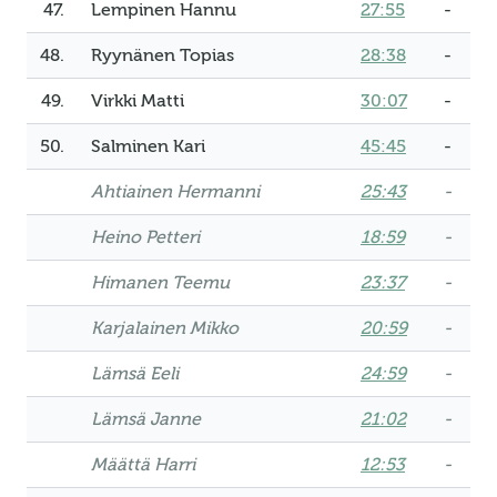
47.
Lempinen Hannu
27:55
-
48.
Ryynänen Topias
28:38
-
49.
Virkki Matti
30:07
-
50.
Salminen Kari
45:45
-
Ahtiainen Hermanni
25:43
-
Heino Petteri
18:59
-
Himanen Teemu
23:37
-
Karjalainen Mikko
20:59
-
Lämsä Eeli
24:59
-
Lämsä Janne
21:02
-
Määttä Harri
12:53
-