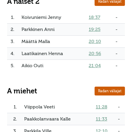
A naiset 2
Radan väliajat
1.
Koivuniemi Jenny
18:37
-
2.
Parkkinen Anni
19:25
-
3.
Määttä Malla
20:10
-
4.
Laatikainen Henna
20:56
-
5.
Aikio Outi
21:04
-
A miehet
Radan väliajat
1.
Viippola Veeti
11:28
-
2.
Paakkolanvaara Kalle
11:33
-
3.
Parkkila Ville
12:10
-