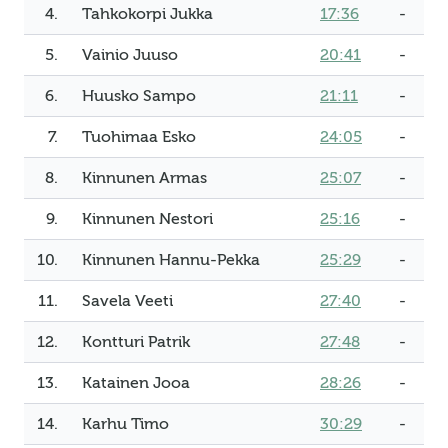
4.
Tahkokorpi Jukka
17:36
-
5.
Vainio Juuso
20:41
-
6.
Huusko Sampo
21:11
-
7.
Tuohimaa Esko
24:05
-
8.
Kinnunen Armas
25:07
-
9.
Kinnunen Nestori
25:16
-
10.
Kinnunen Hannu-Pekka
25:29
-
11.
Savela Veeti
27:40
-
12.
Kontturi Patrik
27:48
-
13.
Katainen Jooa
28:26
-
14.
Karhu Timo
30:29
-