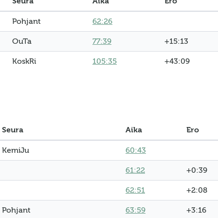
Seura
Aika
Ero
Pohjant
62:26
OuTa
77:39
+15:13
KoskRi
105:35
+43:09
Seura
Aika
Ero
KemiJu
60:43
61:22
+0:39
62:51
+2:08
Pohjant
63:59
+3:16