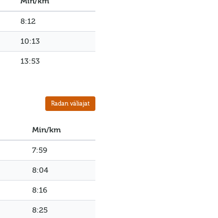
Min/km
8:12
10:13
13:53
Radan väliajat
Min/km
7:59
8:04
8:16
8:25