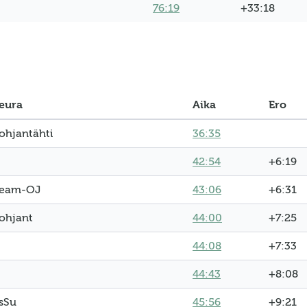
76:19
+33:18
eura
Aika
Ero
ohjantähti
36:35
42:54
+6:19
eam-OJ
43:06
+6:31
ohjant
44:00
+7:25
44:08
+7:33
44:43
+8:08
sSu
45:56
+9:21