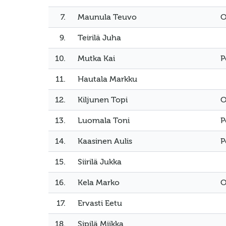
7.
Maunula Teuvo
O
9.
Teirilä Juha
10.
Mutka Kai
P
11.
Hautala Markku
12.
Kiljunen Topi
O
13.
Luomala Toni
P
14.
Kaasinen Aulis
P
15.
Siirilä Jukka
16.
Kela Marko
O
17.
Ervasti Eetu
18.
Sipilä Miikka