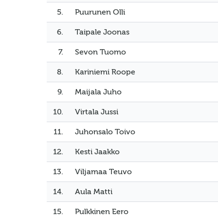
5.
Puurunen Olli
6.
Taipale Joonas
7.
Sevon Tuomo
8.
Kariniemi Roope
9.
Maijala Juho
10.
Virtala Jussi
11.
Juhonsalo Toivo
12.
Kesti Jaakko
13.
Viljamaa Teuvo
14.
Aula Matti
15.
Pulkkinen Eero