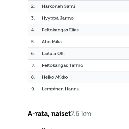
2.
Härkönen Sami
3.
Hyyppä Jarmo
4.
Peltokangas Elias
5.
Aho Mika
6.
Laitala Olli
7.
Peltokangas Tarmo
8.
Heiko Mikko
9.
Lempinen Hannu
A-rata, naiset
7.6 km