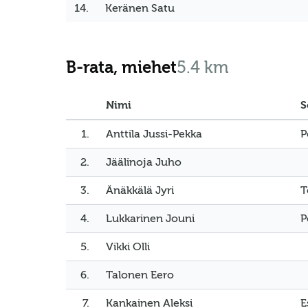
14.
Keränen Satu
B-rata, miehet
5.4 km
Nimi
S
1.
Anttila Jussi-Pekka
P
2.
Jäälinoja Juho
3.
Änäkkälä Jyri
T
4.
Lukkarinen Jouni
P
5.
Vikki Olli
6.
Talonen Eero
7.
Kankainen Aleksi
E