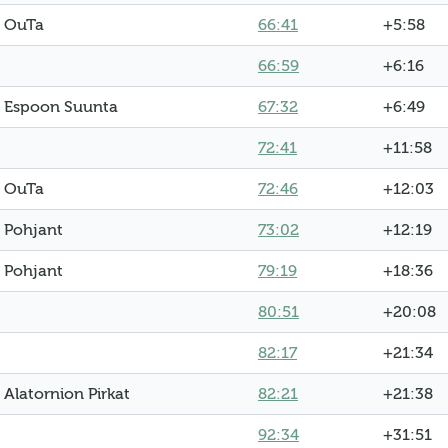
OuTa
66:41
+5:58
66:59
+6:16
Espoon Suunta
67:32
+6:49
72:41
+11:58
OuTa
72:46
+12:03
Pohjant
73:02
+12:19
Pohjant
79:19
+18:36
80:51
+20:08
82:17
+21:34
Alatornion Pirkat
82:21
+21:38
92:34
+31:51