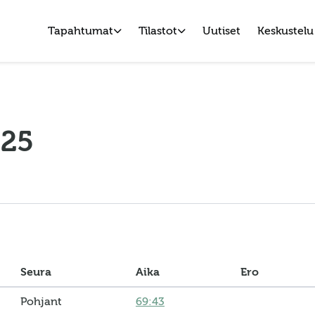
Tapahtumat
Tilastot
Uutiset
Keskustelu
025
Seura
Aika
Ero
Pohjant
69:43