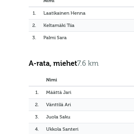
Nimi
1.
Laatikainen Henna
2.
Keltamäki Tiia
3.
Palmi Sara
A-rata, miehet
7.6 km
Nimi
1.
Määttä Jari
2.
Vänttilä Ari
3.
Juola Saku
4.
Ukkola Santeri