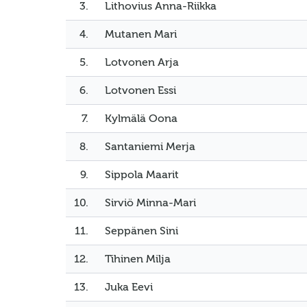
3.
Lithovius Anna-Riikka
4.
Mutanen Mari
5.
Lotvonen Arja
6.
Lotvonen Essi
7.
Kylmälä Oona
8.
Santaniemi Merja
9.
Sippola Maarit
10.
Sirviö Minna-Mari
11.
Seppänen Sini
12.
Tihinen Milja
13.
Juka Eevi