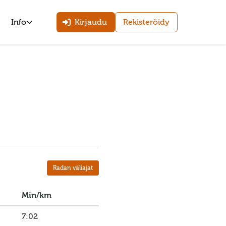
Info
Kirjaudu
Rekisteröidy
Radan väliajat
Min/km
7:02