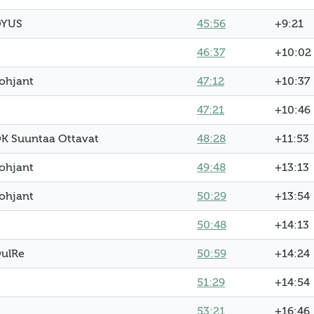
YUS
45:56
+9:21
46:37
+10:02
ohjant
47:12
+10:37
47:21
+10:46
K Suuntaa Ottavat
48:28
+11:53
ohjant
49:48
+13:13
ohjant
50:29
+13:54
50:48
+14:13
ulRe
50:59
+14:24
51:29
+14:54
53:21
+16:46