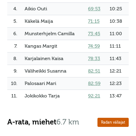
4.
Aikio Outi
69:53
10:25
5.
Käkelä Maija
71:15
10:38
6.
Munsterhjelm Camilla
73:45
11:00
7.
Kangas Margit
74:59
11:11
8.
Karjalainen Kaisa
78:33
11:43
9.
Väliheikki Susanna
82:51
12:21
10.
Palosaari Mari
82:59
12:23
11.
Jokikokko Tarja
92:21
13:47
A-rata, miehet
6.7 km
Radan väliajat