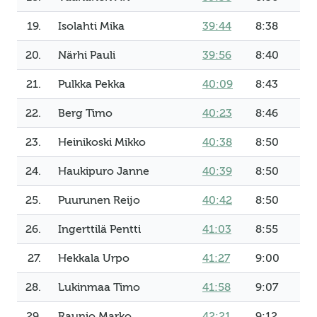
19.
Isolahti Mika
39:44
8:38
20.
Närhi Pauli
39:56
8:40
21.
Pulkka Pekka
40:09
8:43
22.
Berg Timo
40:23
8:46
23.
Heinikoski Mikko
40:38
8:50
24.
Haukipuro Janne
40:39
8:50
25.
Puurunen Reijo
40:42
8:50
26.
Ingerttilä Pentti
41:03
8:55
27.
Hekkala Urpo
41:27
9:00
28.
Lukinmaa Timo
41:58
9:07
29.
Raunio Marko
42:21
9:12