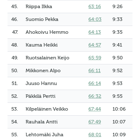
45.
Riippa Ilkka
63:16
9:26
46.
Suomio Pekka
64:03
9:33
47.
Ahokoivu Hemmo
64:13
9:35
48.
Kauma Heikki
64:57
9:41
49.
Ruotsalainen Keijo
65:59
9:50
50.
Mikkonen Alpo
66:11
9:52
51.
Juuso Hannu
66:14
9:53
52.
Päkkilä Pertti
66:32
9:55
53.
Kilpeläinen Veikko
67:44
10:06
54.
Rauhala Antti
67:49
10:07
55.
Lehtomäki Juha
68:01
10:09