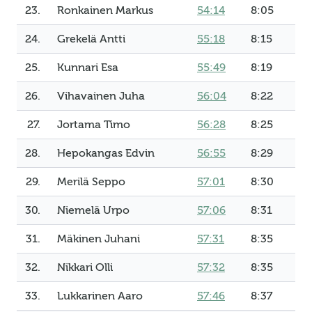
23.
Ronkainen Markus
54:14
8:05
24.
Grekelä Antti
55:18
8:15
25.
Kunnari Esa
55:49
8:19
26.
Vihavainen Juha
56:04
8:22
27.
Jortama Timo
56:28
8:25
28.
Hepokangas Edvin
56:55
8:29
29.
Merilä Seppo
57:01
8:30
30.
Niemelä Urpo
57:06
8:31
31.
Mäkinen Juhani
57:31
8:35
32.
Nikkari Olli
57:32
8:35
33.
Lukkarinen Aaro
57:46
8:37