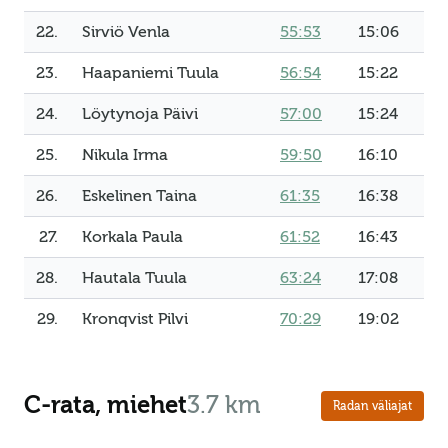
22.
Sirviö Venla
55:53
15:06
23.
Haapaniemi Tuula
56:54
15:22
24.
Löytynoja Päivi
57:00
15:24
25.
Nikula Irma
59:50
16:10
26.
Eskelinen Taina
61:35
16:38
27.
Korkala Paula
61:52
16:43
28.
Hautala Tuula
63:24
17:08
29.
Kronqvist Pilvi
70:29
19:02
C-rata, miehet
3.7 km
Radan väliajat