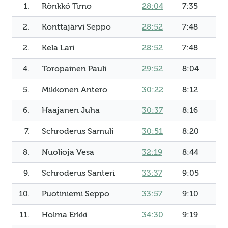
1.
Rönkkö Timo
28:04
7:35
2.
Konttajärvi Seppo
28:52
7:48
2.
Kela Lari
28:52
7:48
4.
Toropainen Pauli
29:52
8:04
5.
Mikkonen Antero
30:22
8:12
6.
Haajanen Juha
30:37
8:16
7.
Schroderus Samuli
30:51
8:20
8.
Nuolioja Vesa
32:19
8:44
9.
Schroderus Santeri
33:37
9:05
10.
Puotiniemi Seppo
33:57
9:10
11.
Holma Erkki
34:30
9:19