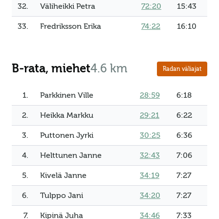
32.
Väliheikki Petra
72:20
15:43
33.
Fredriksson Erika
74:22
16:10
B-rata, miehet
4.6 km
Radan väliajat
1.
Parkkinen Ville
28:59
6:18
2.
Heikka Markku
29:21
6:22
3.
Puttonen Jyrki
30:25
6:36
4.
Helttunen Janne
32:43
7:06
5.
Kivelä Janne
34:19
7:27
6.
Tulppo Jani
34:20
7:27
7.
Kipinä Juha
34:46
7:33