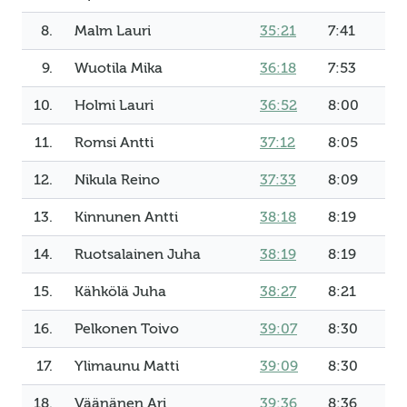
8.
Malm Lauri
35:21
7:41
9.
Wuotila Mika
36:18
7:53
10.
Holmi Lauri
36:52
8:00
11.
Romsi Antti
37:12
8:05
12.
Nikula Reino
37:33
8:09
13.
Kinnunen Antti
38:18
8:19
14.
Ruotsalainen Juha
38:19
8:19
15.
Kähkölä Juha
38:27
8:21
16.
Pelkonen Toivo
39:07
8:30
17.
Ylimaunu Matti
39:09
8:30
18.
Väänänen Ari
39:36
8:36