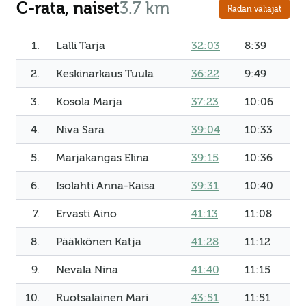
C-rata, naiset
3.7 km
Radan väliajat
1.
Lalli Tarja
32:03
8:39
2.
Keskinarkaus Tuula
36:22
9:49
3.
Kosola Marja
37:23
10:06
4.
Niva Sara
39:04
10:33
5.
Marjakangas Elina
39:15
10:36
6.
Isolahti Anna-Kaisa
39:31
10:40
7.
Ervasti Aino
41:13
11:08
8.
Pääkkönen Katja
41:28
11:12
9.
Nevala Nina
41:40
11:15
10.
Ruotsalainen Mari
43:51
11:51