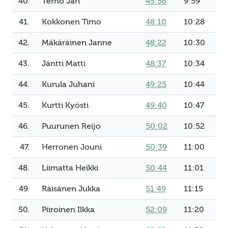
40.
Terho Jari
45:56
9:59
41.
Kokkonen Timo
48:10
10:28
42.
Mäkäräinen Janne
48:22
10:30
43.
Jäntti Matti
48:37
10:34
44.
Kurula Juhani
49:25
10:44
45.
Kurtti Kyösti
49:40
10:47
46.
Puurunen Reijo
50:02
10:52
47.
Herronen Jouni
50:39
11:00
48.
Liimatta Heikki
50:44
11:01
49.
Räisänen Jukka
51:49
11:15
50.
Piiroinen Ilkka
52:09
11:20