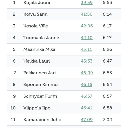
1.
Kujala Jouni
39:39
5:55
2.
Koivu Sami
41:50
6:14
3.
Kosola Ville
42:06
6:17
4.
Tuomaala Janne
42:10
6:17
5.
Maaninka Mika
43:11
6:26
6.
Heikka Lauri
45:33
6:47
7.
Pekkarinen Jari
46:09
6:53
8.
Siponen Kimmo
46:15
6:54
9.
Schnyder Flurin
46:37
6:57
10.
Viippola Ilpo
46:41
6:58
11.
Kämäräinen Juho
47:09
7:02