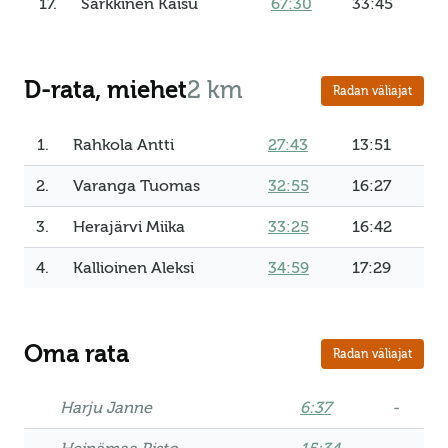
17.
Sarkkinen Kaisu
67:30
33:45
D-rata, miehet
2 km
Radan väliajat
1.
Rahkola Antti
27:43
13:51
2.
Varanga Tuomas
32:55
16:27
3.
Herajärvi Miika
33:25
16:42
4.
Kallioinen Aleksi
34:59
17:29
Oma rata
Radan väliajat
Harju Janne
6:37
-