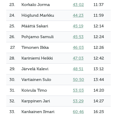
23.
Korkalo Jorma
43:02
11:37
24.
Höglund Markku
44:23
11:59
25.
Määttä Sakari
45:19
12:14
26.
Pohjamo Samuli
45:53
12:24
27.
Timonen Ilkka
46:03
12:26
28.
Kariniemi Heikki
47:03
12:42
29.
Järvelä Kalevi
48:51
13:12
30.
Vartiainen Sulo
50:50
13:44
31.
Koivula Timo
53:03
14:20
32.
Karppinen Jari
53:29
14:27
33.
Kankainen Ilmari
60:46
16:25