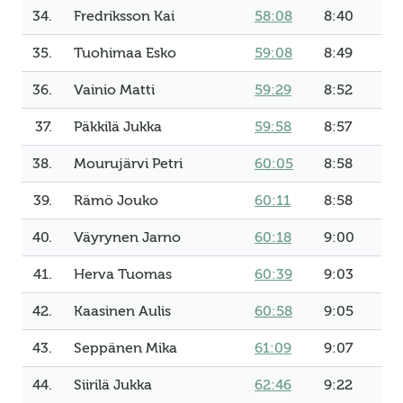
34.
Fredriksson Kai
58:08
8:40
35.
Tuohimaa Esko
59:08
8:49
36.
Vainio Matti
59:29
8:52
37.
Päkkilä Jukka
59:58
8:57
38.
Mourujärvi Petri
60:05
8:58
39.
Rämö Jouko
60:11
8:58
40.
Väyrynen Jarno
60:18
9:00
41.
Herva Tuomas
60:39
9:03
42.
Kaasinen Aulis
60:58
9:05
43.
Seppänen Mika
61:09
9:07
44.
Siirilä Jukka
62:46
9:22