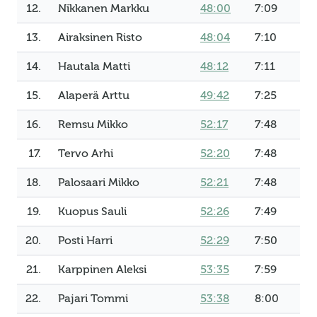
12.
Nikkanen Markku
48:00
7:09
13.
Airaksinen Risto
48:04
7:10
14.
Hautala Matti
48:12
7:11
15.
Alaperä Arttu
49:42
7:25
16.
Remsu Mikko
52:17
7:48
17.
Tervo Arhi
52:20
7:48
18.
Palosaari Mikko
52:21
7:48
19.
Kuopus Sauli
52:26
7:49
20.
Posti Harri
52:29
7:50
21.
Karppinen Aleksi
53:35
7:59
22.
Pajari Tommi
53:38
8:00