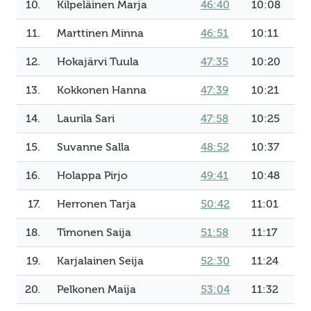
10.
Kilpeläinen Marja
46:40
10:08
11.
Marttinen Minna
46:51
10:11
12.
Hokajärvi Tuula
47:35
10:20
13.
Kokkonen Hanna
47:39
10:21
14.
Laurila Sari
47:58
10:25
15.
Suvanne Salla
48:52
10:37
16.
Holappa Pirjo
49:41
10:48
17.
Herronen Tarja
50:42
11:01
18.
Timonen Saija
51:58
11:17
19.
Karjalainen Seija
52:30
11:24
20.
Pelkonen Maija
53:04
11:32