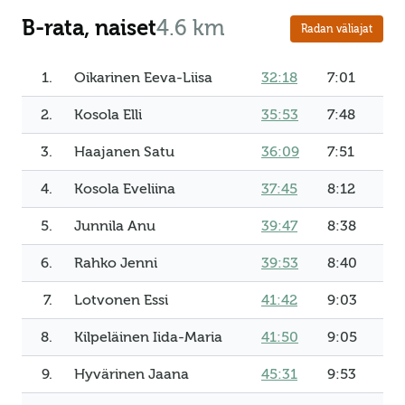
B-rata, naiset
4.6 km
Radan väliajat
1.
Oikarinen Eeva-Liisa
32:18
7:01
2.
Kosola Elli
35:53
7:48
3.
Haajanen Satu
36:09
7:51
4.
Kosola Eveliina
37:45
8:12
5.
Junnila Anu
39:47
8:38
6.
Rahko Jenni
39:53
8:40
7.
Lotvonen Essi
41:42
9:03
8.
Kilpeläinen Iida-Maria
41:50
9:05
9.
Hyvärinen Jaana
45:31
9:53