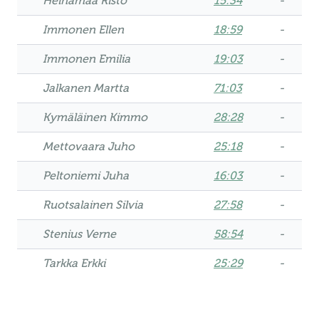
Heinämaa Risto
15:34
-
Immonen Ellen
18:59
-
Immonen Emilia
19:03
-
Jalkanen Martta
71:03
-
Kymäläinen Kimmo
28:28
-
Mettovaara Juho
25:18
-
Peltoniemi Juha
16:03
-
Ruotsalainen Silvia
27:58
-
Stenius Verne
58:54
-
Tarkka Erkki
25:29
-