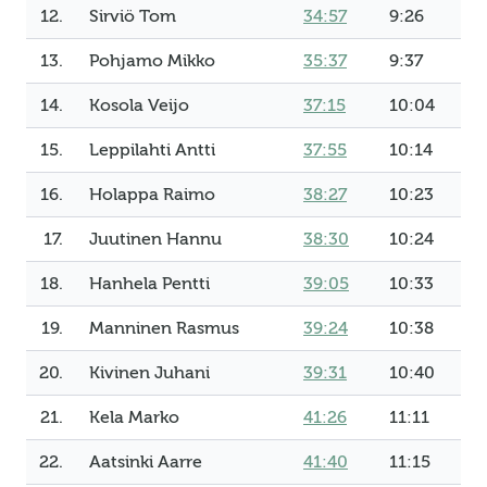
12.
Sirviö Tom
34:57
9:26
13.
Pohjamo Mikko
35:37
9:37
14.
Kosola Veijo
37:15
10:04
15.
Leppilahti Antti
37:55
10:14
16.
Holappa Raimo
38:27
10:23
17.
Juutinen Hannu
38:30
10:24
18.
Hanhela Pentti
39:05
10:33
19.
Manninen Rasmus
39:24
10:38
20.
Kivinen Juhani
39:31
10:40
21.
Kela Marko
41:26
11:11
22.
Aatsinki Aarre
41:40
11:15