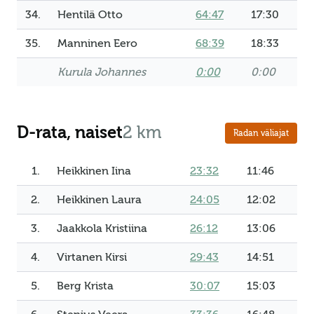
34.
Hentilä Otto
64:47
17:30
35.
Manninen Eero
68:39
18:33
Kurula Johannes
0:00
0:00
D-rata, naiset
2 km
Radan väliajat
1.
Heikkinen Iina
23:32
11:46
2.
Heikkinen Laura
24:05
12:02
3.
Jaakkola Kristiina
26:12
13:06
4.
Virtanen Kirsi
29:43
14:51
5.
Berg Krista
30:07
15:03