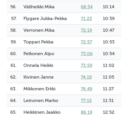
56.
Väliheikki Mika
68:34
10:14
57.
Flygare Jukka-Pekka
71:23
10:39
58.
Verronen Mika
72:19
10:47
59.
Toppari Pekka
72:57
10:53
60.
Pelkonen Alpo
73:06
10:54
61.
Onnela Heikki
73:59
11:02
62.
Kivinen Janne
74:19
11:05
63.
Mikkonen Erkki
76:49
11:27
64.
Leinonen Marko
77:15
11:31
65.
Heikkinen Jaakko
86:19
12:52