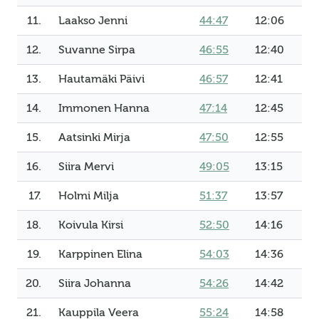
11.
Laakso Jenni
44:47
12:06
12.
Suvanne Sirpa
46:55
12:40
13.
Hautamäki Päivi
46:57
12:41
14.
Immonen Hanna
47:14
12:45
15.
Aatsinki Mirja
47:50
12:55
16.
Siira Mervi
49:05
13:15
17.
Holmi Milja
51:37
13:57
18.
Koivula Kirsi
52:50
14:16
19.
Karppinen Elina
54:03
14:36
20.
Siira Johanna
54:26
14:42
21.
Kauppila Veera
55:24
14:58