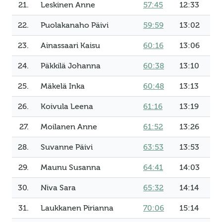
21.
Leskinen Anne
57:45
12:33
22.
Puolakanaho Päivi
59:59
13:02
23.
Ainassaari Kaisu
60:16
13:06
24.
Päkkilä Johanna
60:38
13:10
25.
Mäkelä Inka
60:48
13:13
26.
Koivula Leena
61:16
13:19
27.
Moilanen Anne
61:52
13:26
28.
Suvanne Päivi
63:53
13:53
29.
Maunu Susanna
64:41
14:03
30.
Niva Sara
65:32
14:14
31.
Laukkanen Pirianna
70:06
15:14