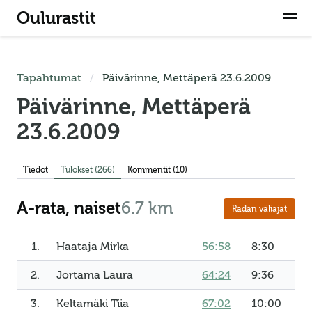
Oulurastit
Tapahtumat
Päivärinne, Mettäperä 23.6.2009
Päivärinne, Mettäperä
23.6.2009
Tiedot
Tulokset
(266)
Kommentit (10)
A-rata, naiset
6.7 km
Radan väliajat
1.
Haataja Mirka
56:58
8:30
2.
Jortama Laura
64:24
9:36
3.
Keltamäki Tiia
67:02
10:00