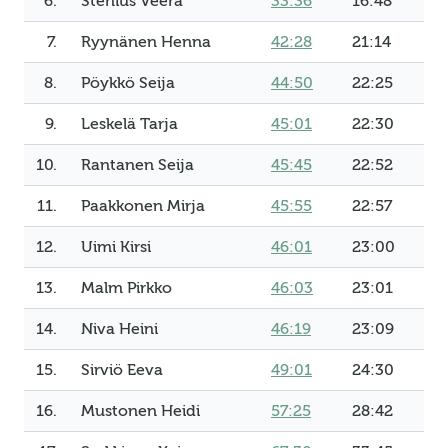
6.
Stenius Veera
33:36
16:48
7.
Ryynänen Henna
42:28
21:14
8.
Pöykkö Seija
44:50
22:25
9.
Leskelä Tarja
45:01
22:30
10.
Rantanen Seija
45:45
22:52
11.
Paakkonen Mirja
45:55
22:57
12.
Uimi Kirsi
46:01
23:00
13.
Malm Pirkko
46:03
23:01
14.
Niva Heini
46:19
23:09
15.
Sirviö Eeva
49:01
24:30
16.
Mustonen Heidi
57:25
28:42