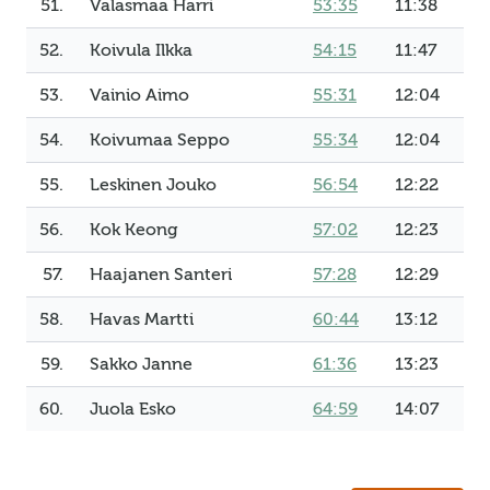
51.
Valasmaa Harri
53:35
11:38
52.
Koivula Ilkka
54:15
11:47
53.
Vainio Aimo
55:31
12:04
54.
Koivumaa Seppo
55:34
12:04
55.
Leskinen Jouko
56:54
12:22
56.
Kok Keong
57:02
12:23
57.
Haajanen Santeri
57:28
12:29
58.
Havas Martti
60:44
13:12
59.
Sakko Janne
61:36
13:23
60.
Juola Esko
64:59
14:07