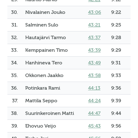
30.
Nivalainen Jouko
43:06
9:22
31.
Salminen Sulo
43:21
9:25
32.
Hautajärvi Tarmo
43:37
9:28
33.
Kemppainen Timo
43:39
9:29
34.
Hanhineva Tero
43:49
9:31
35.
Okkonen Jaakko
43:58
9:33
36.
Potinkara Rami
44:13
9:36
37.
Mattila Seppo
44:24
9:39
38.
Suurinkeroinen Matti
44:47
9:44
39.
Ehovuo Veijo
45:43
9:56