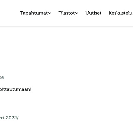
Tapahtumat
Tilastot
Uutiset
Keskustelu
:58
lmoittautumaan!
eri-2022/