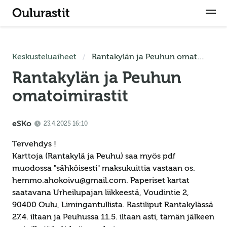
Oulurastit
Keskusteluaiheet
Rantakylän ja Peuhun omatoimirastit
Rantakylän ja Peuhun
omatoimirastit
eSKo
23.4.2025 16:10
Tervehdys !
Karttoja (Rantakylä ja Peuhu) saa myös pdf
muodossa "sähköisesti" maksukuittia vastaan os.
hemmo.ahokoivu@gmail.com. Paperiset kartat
saatavana Urheilupajan liikkeestä, Voudintie 2,
90400 Oulu, Limingantullista. Rastiliput Rantakylässä
27.4. iltaan ja Peuhussa 11.5. iltaan asti, tämän jälkeen