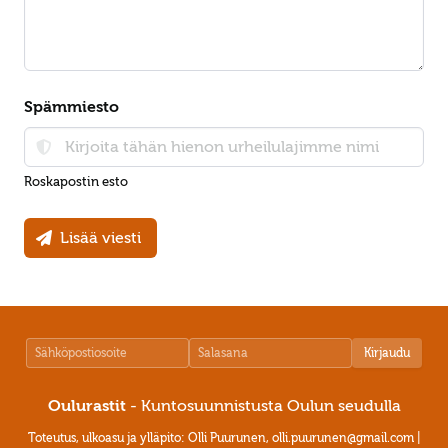
Spämmiesto
Roskapostin esto
Lisää viesti
Kirjaudu
Oulurastit
- Kuntosuunnistusta Oulun seudulla
Toteutus, ulkoasu ja ylläpito: Olli Puurunen, olli.puurunen
@gmail.com |