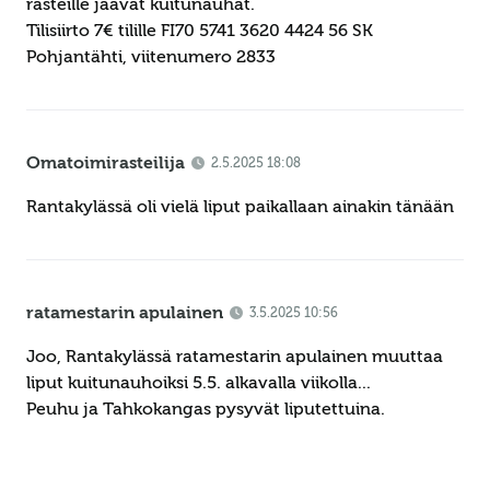
rasteille jäävät kuitunauhat.
Tilisiirto 7€ tilille FI70 5741 3620 4424 56 SK
Pohjantähti, viitenumero 2833
Omatoimirasteilija
2.5.2025 18:08
Rantakylässä oli vielä liput paikallaan ainakin tänään
ratamestarin apulainen
3.5.2025 10:56
Joo, Rantakylässä ratamestarin apulainen muuttaa
liput kuitunauhoiksi 5.5. alkavalla viikolla...
Peuhu ja Tahkokangas pysyvät liputettuina.