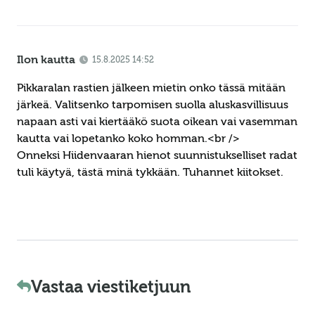
Ilon kautta
15.8.2025 14:52
Pikkaralan rastien jälkeen mietin onko tässä mitään
järkeä. Valitsenko tarpomisen suolla aluskasvillisuus
napaan asti vai kiertääkö suota oikean vai vasemman
kautta vai lopetanko koko homman.<br />
Onneksi Hiidenvaaran hienot suunnistukselliset radat
tuli käytyä, tästä minä tykkään. Tuhannet kiitokset.
Vastaa viestiketjuun